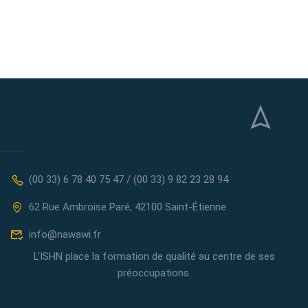
(00 33) 6 78 40 75 47 / (00 33) 9 82 23 28 94
62 Rue Ambroise Paré, 42100 Saint-Étienne
info@nawawi.fr
L'ISHN place la formation de qualité au centre de ses
préoccupations.