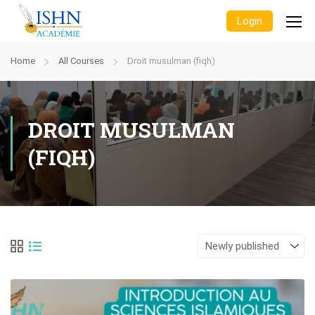
Login
Home
All Courses
Droit musulman (fiqh)
DROIT MUSULMAN
(FIQH)