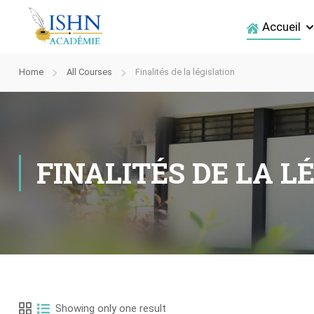
Accueil
Home
All Courses
Finalités de la législation
FINALITÉS DE LA L
Showing only one result