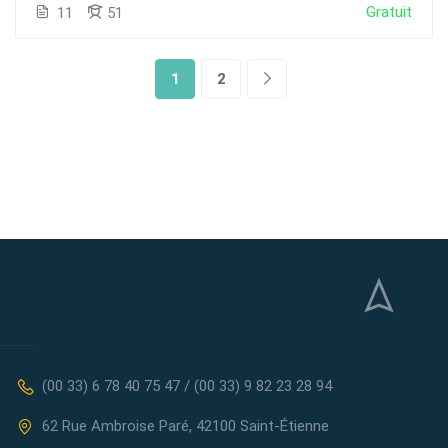
Gratuit
11
51
1
2
(00 33) 6 78 40 75 47 / (00 33) 9 82 23 28 94
62 Rue Ambroise Paré, 42100 Saint-Étienne