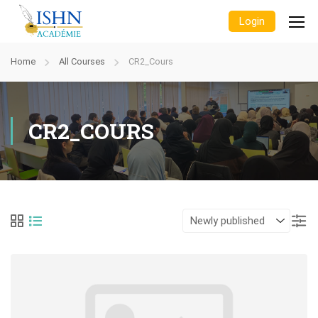
Login
Home
All Courses
CR2_Cours
CR2_COURS