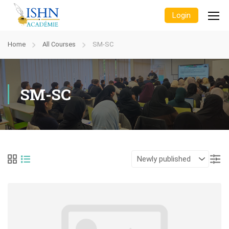
Login
Home
All Courses
SM-SC
SM-SC