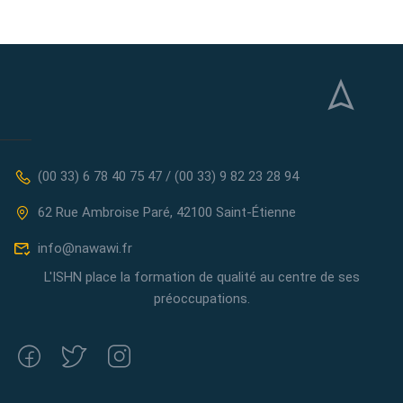
(00 33) 6 78 40 75 47 / (00 33) 9 82 23 28 94
62 Rue Ambroise Paré, 42100 Saint-Étienne
info@nawawi.fr
L'ISHN place la formation de qualité au centre de ses
préoccupations.