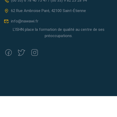
(00 33) 6 78 40 75 47 / (00 33) 9 82 23 28 94
62 Rue Ambroise Paré, 42100 Saint-Étienne
info@nawawi.fr
L'ISHN place la formation de qualité au centre de ses
préoccupations.
Gratuit
COMMENCER MAINTENANT