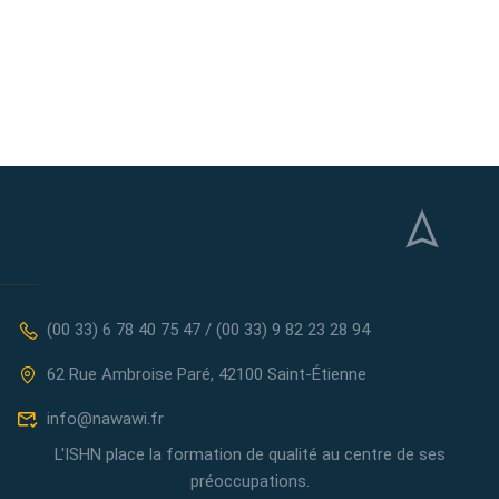
(00 33) 6 78 40 75 47 / (00 33) 9 82 23 28 94
62 Rue Ambroise Paré, 42100 Saint-Étienne
info@nawawi.fr
L'ISHN place la formation de qualité au centre de ses
préoccupations.