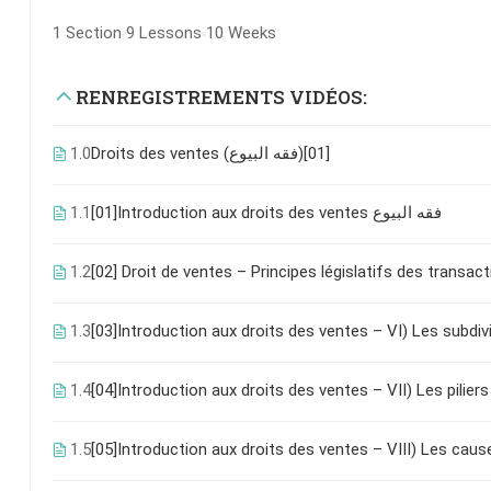
1 Section
9 Lessons
10 Weeks
RENREGISTREMENTS VIDÉOS:
1.0
Droits des ventes (فقه البيوع)[01]
1.1
[01]Introduction aux droits des ventes فقه البيوع
1.2
[02] Droit de ventes – Principes législatifs des transac
1.3
[03]Introduction aux droits des ventes – VI) Les subdiv
1.4
1.5