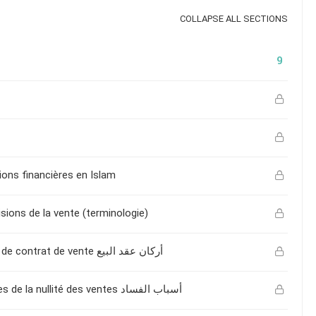
COLLAPSE ALL SECTIONS
9
tions financières en Islam
isions de la vente (terminologie)
[04]Introduction aux droits des ventes – VII) Les piliers de contrat de vente أركان عقد البيع
[05]Introduction aux droits des ventes – VIII) Les causes de la nullité des ventes أسباب الفساد