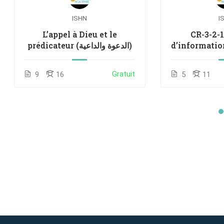
ISHN
I
L’appel à Dieu et le
CR-3-2-
d’information <br> 
prédicateur (الدعوة والداعية)
 الدينية
Gratuit
9
16
5
11