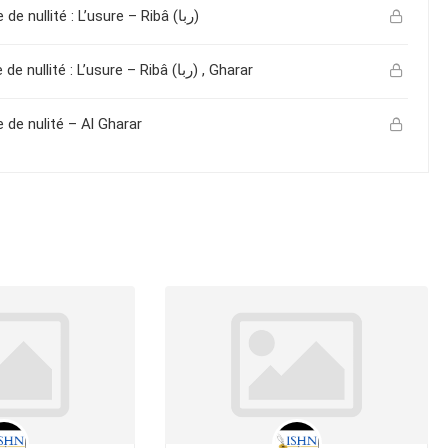
[06]Introduction aux droits des ventes -II – 2ème cause de nullité : L’usure – Ribâ (ربا)
[07]Introduction aux droits des ventes -II – 2-3-4 cause de nullité : L’usure – Ribâ (ربا) , Gharar
 de nulité – Al Gharar