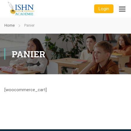
Login
Home
Panier
PANIER
[woocommerce_cart]